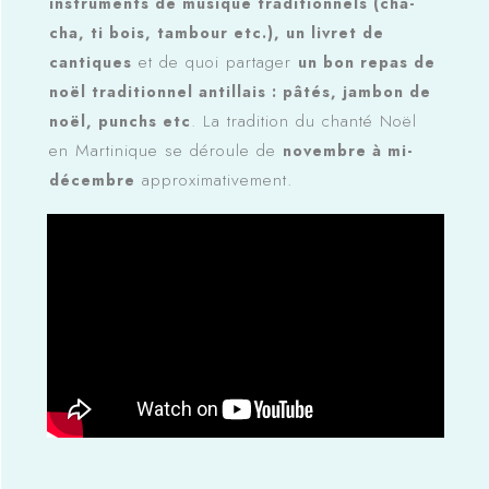
instruments de musique traditionnels (cha-
cha, ti bois, tambour etc.), un livret de
et de quoi partager
cantiques
un bon repas de
noël traditionnel antillais : pâtés, jambon de
. La tradition du chanté Noël
noël, punchs etc
en Martinique se déroule de
novembre à mi-
approximativement.
décembre