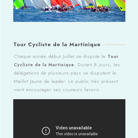
Tour Cycliste de la Martinique
Chaque année début Juillet se dispute le
Tour
. Durant 8 jours, les
Cycliste de la Martinique
délégations de plusieurs pays se disputent le
Maillot Jaune de leader. Le public très présent
vient encourager ses coureurs favoris.