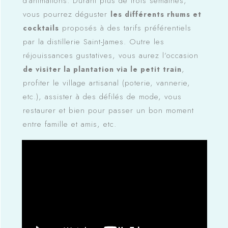
d’animations. Durant plus de trois semaines,
vous pourrez déguster
les différents rhums et
proposés à des tarifs préférentiels
cocktails
par la distillerie Saint-James. Outre les
réjouissances gustatives, vous aurez l’occasion
,
de visiter la plantation via le petit train
profiter le village artisanal (poterie, vannerie,
etc.), assister à des défilés de mode, vous
restaurer et bien pour passer un bon moment
entre famille et amis, etc.