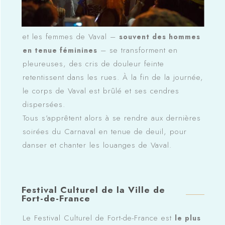
et les femmes de Vaval –
souvent des hommes
– se transforment en
en tenue féminines
pleureuses, des cris de douleur feinte
retentissent dans les rues. À la fin de la journée,
le corps de Vaval est brûlé et ses cendres
dispersées.
Tous s’apprêtent alors à se rendre aux dernières
soirées du Carnaval en tenue de deuil, pour
danser et chanter les louanges de Vaval.
Festival Culturel de la Ville de
Fort-de-France
Le Festival Culturel de Fort-de-France est
le plus