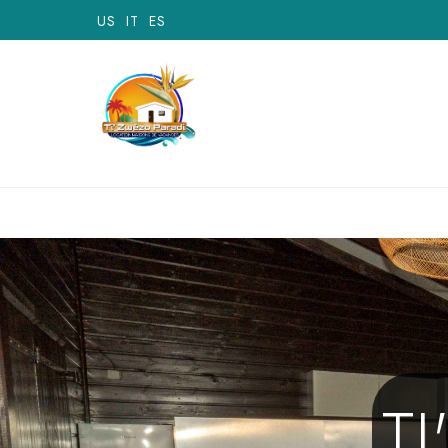
US
IT
ES
T