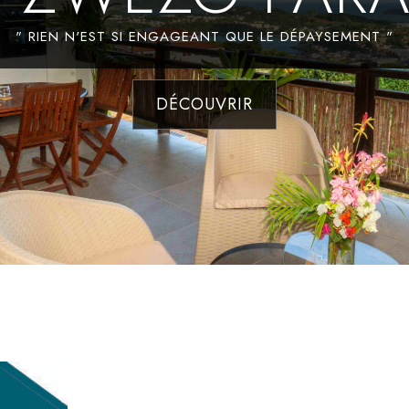
" RIEN N'EST SI ENGAGEANT QUE LE DÉPAYSEMENT "
DÉCOUVRIR