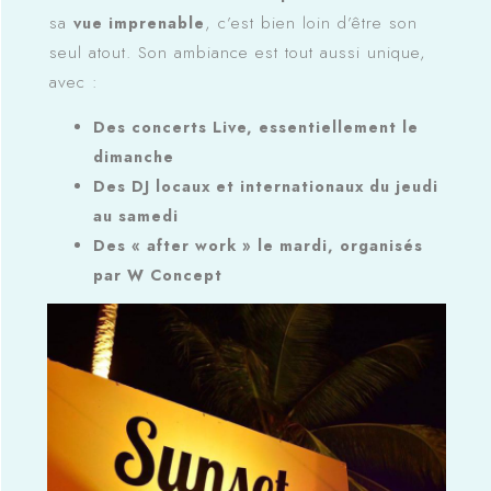
sa
, c’est bien loin d’être son
vue imprenable
seul atout. Son ambiance est tout aussi unique,
avec :
Des concerts Live, essentiellement le
dimanche
Des DJ locaux et internationaux du jeudi
au samedi
Des « after work » le mardi, organisés
par W Concept