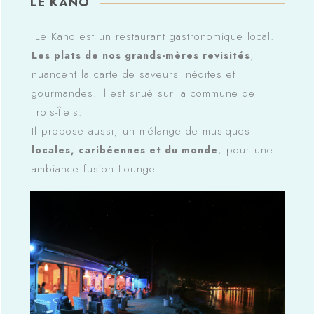
LE KANO
Le Kano est un restaurant gastronomique local.
,
Les plats de nos grands-mères revisités
nuancent la carte de saveurs inédites et
gourmandes. Il est situé sur la commune de
Trois-Îlets.
Il propose aussi, un mélange de musiques
, pour une
locales, caribéennes et du monde
ambiance fusion Lounge.