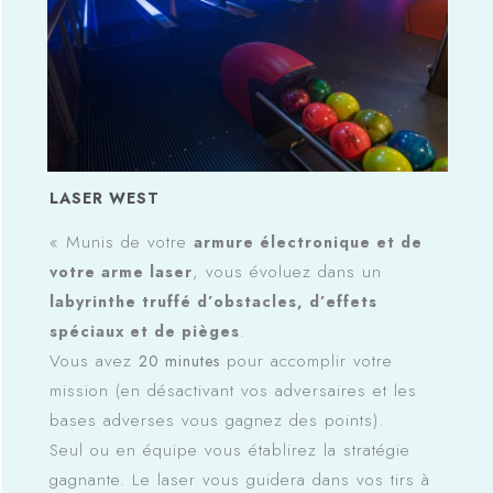
LASER WEST
« Munis de votre
armure électronique et de
, vous évoluez dans un
votre arme laser
labyrinthe truffé d’obstacles, d’effets
.
spéciaux et de pièges
Vous avez
pour accomplir votre
20 minutes
mission (en désactivant vos adversaires et les
bases adverses vous gagnez des points).
Seul ou en équipe vous établirez la stratégie
gagnante. Le laser vous guidera dans vos tirs à