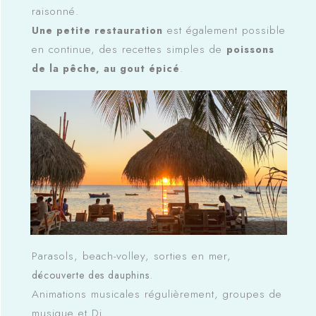
raisonné.
est également possible
Une petite restauration
en continue, des recettes simples de
poissons
.
de la pêche, au gout épicé
Parasols, beach-volley, sorties en mer,
.
découverte des dauphins
Animations musicales régulièrement, groupes de
musique et Dj.