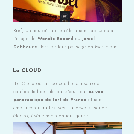
Bref, un lieu où la clientèle a ses habitudes à
l’image de
ou
Wendie Renard
Jamel
, lors de leur passage en Martinique.
Debbouze
Le CLOUD
Le Cloud est un de ces lieux insolite et
confidentiel de l’île qui séduit par
sa vue
et ses
panoramique de fort-de France
ambiances ultra festives : afterwork, soirées
électro, évènements en tout genre …