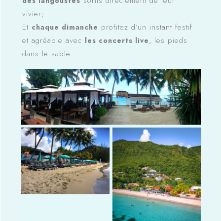
sortis directement de leur
des langoustes
vivier;
Et
profitez d’un instant festif
chaque dimanche
et agréable avec
les pieds
les concerts live
,
dans le sable.