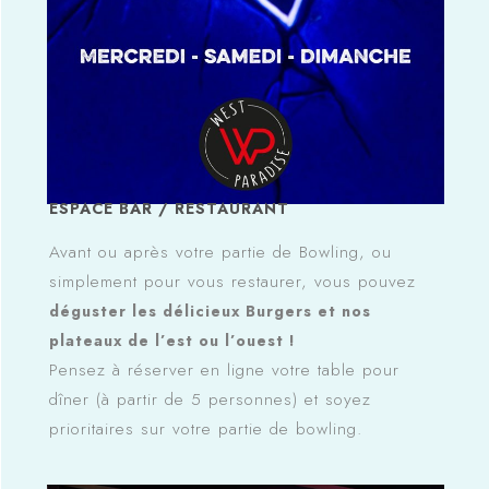
ESPACE BAR / RESTAURANT
Avant ou après votre partie de Bowling, ou
simplement pour vous restaurer, vous pouvez
déguster les délicieux Burgers et nos
plateaux de l’est ou l’ouest !
Pensez à réserver en ligne votre table pour
dîner (à partir de 5 personnes) et soyez
prioritaires sur votre partie de bowling.