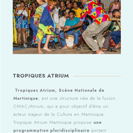
TROPIQUES ATRIUM
Tropiques Atrium,
Scène Nationale de
, est une structure née de la fusion
Martinique
CMAC/Atrium, qui a pour objectif d’être un
acteur majeur de la Culture en Martinique.
Tropique Atrium Martinique propose
une
portant
programmation pluridisciplinaire