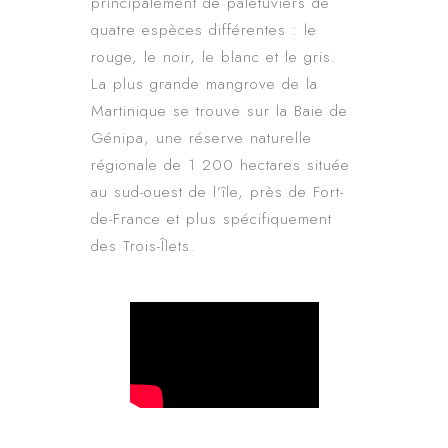
principalement de palétuviers de
quatre espèces différentes : le
rouge, le noir, le blanc et le gris.
La plus grande mangrove de la
Martinique se trouve sur la Baie de
Génipa, une réserve naturelle
régionale de 1 200 hectares située
au sud-ouest de l’île, près de Fort-
de-France et plus spécifiquement
des Trois-Îlets.