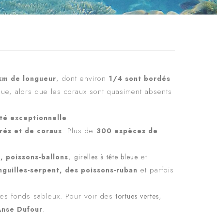
, dont environ
km de longueur
1/4 sont bordés
mpue, alors que les coraux sont quasiment absents
.
ité exceptionnelle
. Plus de
rés et de coraux
300 espèces de
,
et
, poissons-ballons
girelles à tête bleue
et parfois
guilles-serpent, des poissons-ruban
es fonds sableux. Pour voir des
,
tortues vertes
.
Anse Dufour