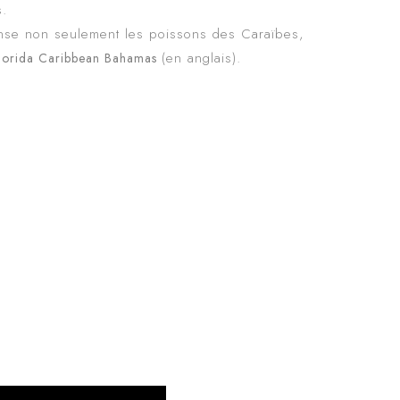
s.
nse non seulement les poissons des Caraïbes,
(en anglais).
 Florida Caribbean Bahamas