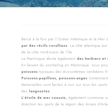
Bercé à la fois par l’Océan Atlantique et la Mer d
. La côte atlantique e
par des récifs coralliens
de la côte nord-ouest de l’île.
La Martinique abrite également
des herbiers et
En faisant du snorkeling en Martinique, vous po
typiques des écosystèmes caribéens fré
poissons
(notammen
Poissons-papillons, poissons-anges
demoiselles sont faciles à voir sur tous les sp
des
.
langoustes
également commune sur 
L’
étoile de mer coussin
,
direction les spots de la région des Anses d’Arl