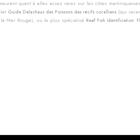
eurent quant à elles assez rares sur les côtes martiniquaise
plet
(qui rece
Guide Delachaux des Poissons des récifs coralliens
 la Mer Rouge), ou le plus spécialisé
Reef Fish Identification: