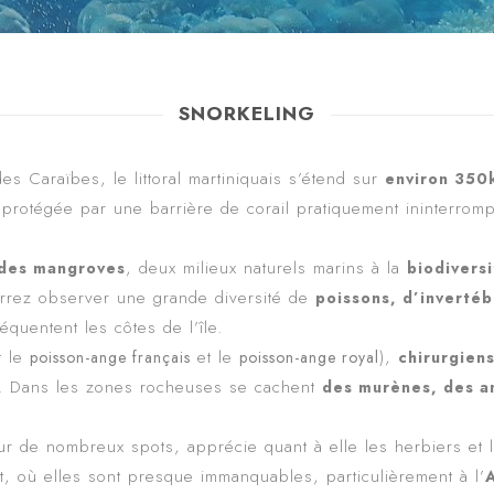
SNORKELING
es Caraïbes, le littoral martiniquais s’étend sur
environ 350
st protégée par une barrière de corail pratiquement ininterro
, deux milieux naturels marins à la
 des mangroves
biodivers
urrez observer une grande diversité de
poissons, d’invertéb
quentent les côtes de l’île.
t le
et le
),
poisson-ange français
poisson-ange royal
chirurgiens
ots. Dans les zones rocheuses se cachent
des murènes, des an
de nombreux spots, apprécie quant à elle les herbiers et l
et, où elles sont presque immanquables, particulièrement à l’