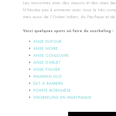
Les rencontres avec des requins et des raies dem
N’hésitez pas à emmener avec vous le très com
mais aussi de l’Océan Indien, du Pacifique et de
Voici quelques spots où faire du snorkeling :
ANSE DUFOUR
ANSE NOIRE
ANSE COULEUVRE
ANSE D’ARLET
ANSE FIGUIER
MANMAN DLO
ÎLET À RAMIERS
POINTE BORGNÈSE
SNORKELING EN MARTINIQUE